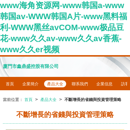
www海角资源网-www韩国a-www
韩国av-WWW韩国A片-www黑料福
利-WWW黑丝avCOM-www极品豆
花-www久久av-www久久av香蕉-
www久久er视频
廈門市鑫鼎盛控股有限公司
首頁
企業簡介
產品大全
聯系我們
企業信息
訪客
>
>
當前位置：
首頁
產品大全
不斷增長的省錢與投資管理策略
不斷增長的省錢與投資管理策略