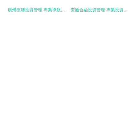
廣州德膳投資管理 專業導航，價值共創
安徽合融投資管理 專業投資咨詢，助力財富增長與風險管理