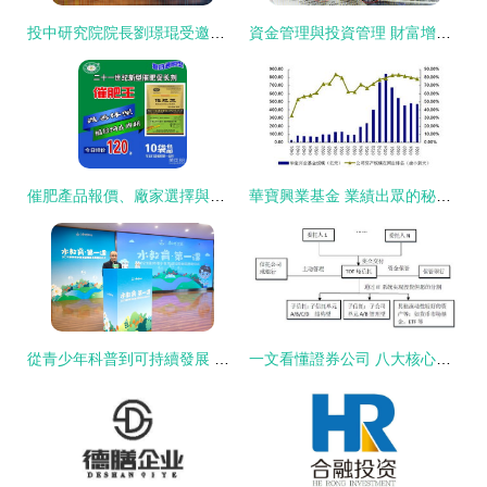
投中研究院院長劉璟琨受邀出席產業基金投資管理經驗分享會 探討行業新趨勢
資金管理與投資管理 財富增值的雙輪驅動
催肥產品報價、廠家選擇與投資咨詢全攻略
華寶興業基金 業績出眾的秘訣與產品風格的鮮明印記
從青少年科普到可持續發展 康師傅飲品彰顯領軍企業擔當
一文看懂證券公司 八大核心業務全景解析，聚焦投資管理