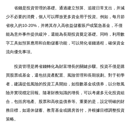
省錢是投資管理的基礎。通過建立預算、追蹤日常支出，并減
少不必要的消費，個人可以釋放更多資金用于投資。例如，每月節
省收入的10-20%，并將其存入高收益儲蓄賬戶或緊急基金，不僅
能為意外事件提供緩沖，還能為長期投資奠定基礎。同時，利用數
字工具如預算應用和自動儲蓄功能，可以簡化省錢過程，確保資金
流向優先事項。
投資管理是將省錢轉化為財富增長的關鍵步驟。投資不僅是購
買股票或基金，還包括資產配置、風險管理和長期規劃。對于初學
者，建議從低風險的投資工具開始，如指數基金或債券，以分散風
險并實現穩定回報。隨著財務知識的增長，可以考慮多元化投資組
合，包括房地產、股票和高收益債券等。重要的是，設定明確的財
務目標，如退休儲蓄、教育基金或購房首付，并根據目標調整投資
策略。