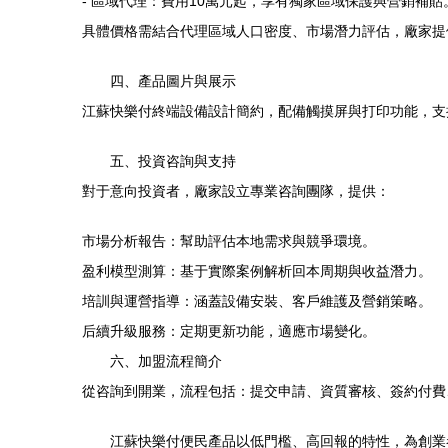
- 區域代理：費用10萬元起，享有獨家區域保護與營銷補貼
具體價格需結合代理區域人口密度、市場潛力評估，廠家提
四、產品圖片與展示
江蘇快樂付終端設備設計簡約，配備觸摸屏與打印功能，支
五、投資咨詢與支持
對于意向投資者，廠家設立專業咨詢團隊，提供：
市場分析報告：幫助評估本地需求與競爭環境。
盈利模型測算：基于實際案例解析回本周期與收益潛力。
培訓與運營指導：涵蓋設備安裝、客戶維護及營銷策略。
后續升級服務：定期更新功能，適應市場變化。
六、加盟流程簡介
從咨詢到開業，流程包括：提交申請、資質審核、簽約付費
江蘇快樂付便民產品以低門檻、高回報的特性，為創業