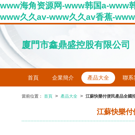
www海角资源网-www韩国a-www
www久久av-www久久av香蕉-ww
廈門市鑫鼎盛控股有限公司
首頁
企業簡介
產品大全
聯系
>
>
當前位置：
首頁
產品大全
江蘇快樂付便民產品全國招
江蘇快樂付