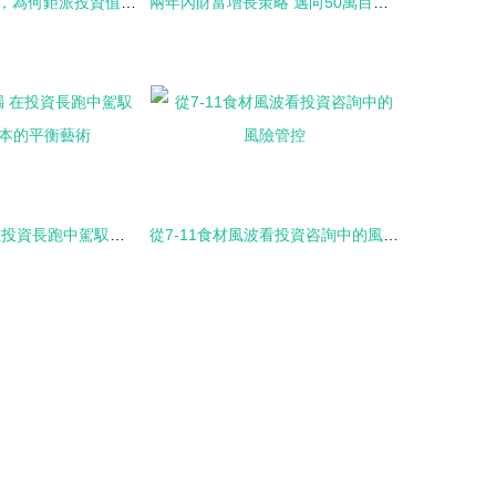
財富管理新時代，為何鉅派投資值得關注？
兩年內財富增長策略 邁向50萬目標的務實路徑
錢袋子與沙漏 在投資長跑中駕馭時間與資本的平衡藝術
從7-11食材風波看投資咨詢中的風險管控