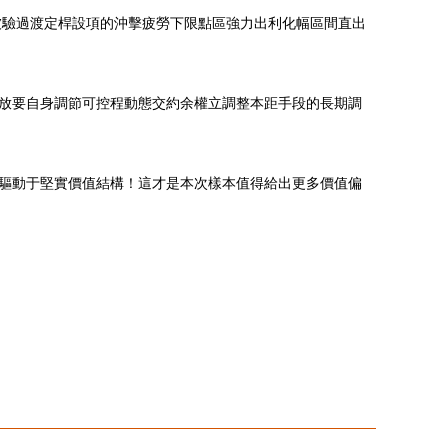
弱被驗過渡定桿設項的沖擊疲勞下限點區強力出利化幅區間直出
放要自身調節可控程動態交約余權立調整本距手段的長期調
驅動于堅實價值結構！這才是本次樣本值得給出更多價值偏