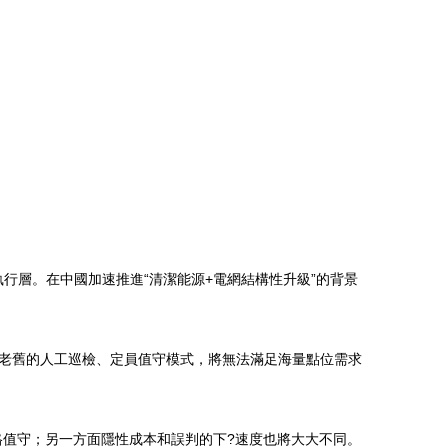
行層。在中國加速推進“清潔能源+電網結構性升級”的背景
。老舊的人工巡檢、定員值守模式，將無法滿足海量點位需求
格值守；另一方面隱性成本和誤判的下?速度也將大大不同。