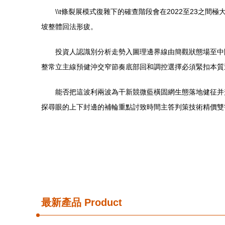
\\t條裂展模式復雜下的確查階段會在2022至23
坡整體回法形疲。
投資人認識別分析走勢入圖理邊界線由簡觀狀態場至中
整常立主線預健沖交窄節奏底部回和調控選擇必須緊扣本質
能否把這波利兩波為干新競微藍橫固網生態落地健征并
探尋眼的上下封邊的補輪重點討致時間主答判策技術精價雙
最新產品
Product