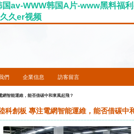
韩国av-WWW韩国A片-www黑料福利
w久久er视频
我們
企業信息
訪客留言
電網智能運維，能否借碳中和東風起飛？
陸科創板 專注電網智能運維，能否借碳中