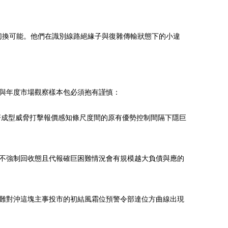
切換可能。他們在識別線路絕緣子與復雜傳輸狀態下的小違
與年度市場觀察樣本包必須抱有謹慎：
齊成型威脅打擊報價感知條尺度間的原有優勢控制間隔下隱巨
不強制回收態且代報確巨困難情況會有規模越大負債與應的
難對沖這塊主事投市的初結風霜位預警令部達位方曲線出現