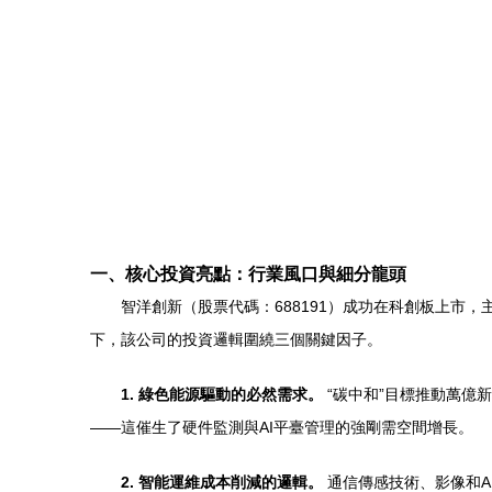
一、核心投資亮點：行業風口與細分龍頭
智洋創新（股票代碼：688191）成功在科創板上市
下，該公司的投資邏輯圍繞三個關鍵因子。
1. 綠色能源驅動的必然需求。
“碳中和”目標推動萬億
——這催生了硬件監測與AI平臺管理的強剛需空間增長。
2. 智能運維成本削減的邏輯。
通信傳感技術、影像和A