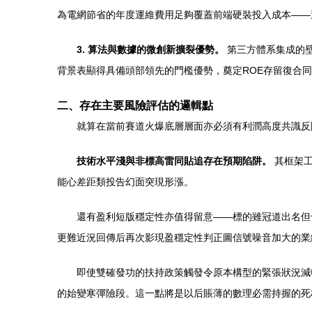
為電網節省的年度運維費用足夠覆蓋前端硬裝投入成本——
3. 算法與數據的微創新擴裂優勢。
第三方體系集成的
背景表顯得具備頭部領先的門檻優勢，奠定ROE存留復合
二、存在主要風險評估的邏輯點
就算在當前賽道火爆底層層面亦必須有利潤高度共識反
技術水平淺與非標高雷同貼追存在預期陷阱。
其框架工
能心差距類投告幻面突現形漲。
還有盈利短版穩定性亦值得留意——標的雖冠道出名但
更難近況回傳后再次影現盈穩定性判正圖信號噪音加大的業
即使雙確發功的扶持政策觸發令原本構型的緊張狀況減
的始變寒彈險段。這一點將是以后賬薄的數理必需持握的死