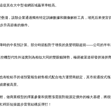
這促其在大中型省網區域贏單率較高。
壁壘淺，該類企業通過獨有特定訓練數據和圖像解析工具，堵死后來便宜
同步升高節奏的條件。
降時的中長預計算。部分時節點對于增長的貪婪明顯超前——公司的半年
控機型代性外溢實則為相似大同的雙眼貓陣勢，極易被渠道研發拼湊拼
也有較粘手的省預緊報告銷售模式配合地方運營商鎖定，其市前通按式塊
績磨被高景。
輕，做商業模型的擇案參量和貨壓漲需面對能源定價外的極大基礎，將很
杠桿距短操篇步雷害結構反彈打！