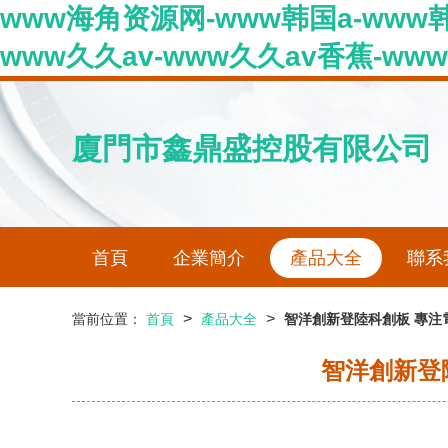
www海角资源网-www韩国a-www
www久久av-www久久av香蕉-ww
廈門市鑫鼎盛控股有限公司
首頁
企業簡介
產品大全
聯系
>
>
當前位置：
首頁
產品大全
智洋創新登陸科創板 專注
智洋創新登