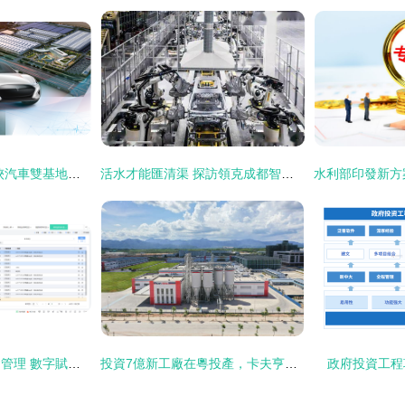
新造車實力解讀 游俠汽車雙基地的深層邏輯與投資管理
活水才能匯清渠 探訪領克成都智能工廠，解密領克06的品質基因
政府補助項目與投資管理 數字賦能下的資金效能革命
投資7億新工廠在粵投產，卡夫亨氏對中國市場前景充滿信心
政府投資工程